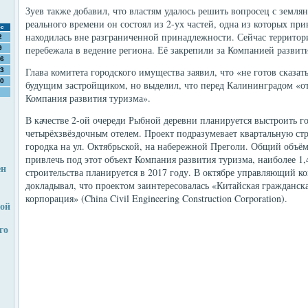
Зуев также добавил, что властям удалось решить вопросец с земля
реального времени он состоял из 2-ух частей, одна из которых при
с
находилась вне разграниченной принадлежности. Сейчас территор
2
перебежала в ведение региона. Её закрепили за Компанией развит
9
6
Глава комитета городского имущества заявил, что «не готов сказат
3
0
будущим застройщиком, но выделил, что перед Калининградом «от
Компания развития туризма».
В качестве 2-ой очереди Рыбной деревни планируется выстроить 
четырёхзвёздочным отелем. Проект подразумевает квартальную ст
городка на ул. Октябрьской, на набережной Преголи. Общий объём
привлечь под этот объект Компания развития туризма, наиболее 1
ен
строительства планируется в 2017 году. В октябре управляющий 
докладывал, что проектом заинтересовалась «Китайская гражданск
корпорация» (China Civil Engineering Construction Corporation).
ой
го