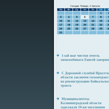
Сегодня: Четверг, 6 Августа
Пн
Вт
Ср
Чт
Пт
Сб
В
1
3
4
5
6
7
8
10
11
12
13
14
15
1
17
18
19
20
21
22
2
24
25
26
27
28
29
3
31
1-ый шаг чистки земель
химкомбината Енисей заверш
С Дорожной службой Иркутск
области заключен госконтракт
на реконструкцию Байкальско
тракта
Муниципалитеты
Калининградской области
задолжали 10-ки миллионов