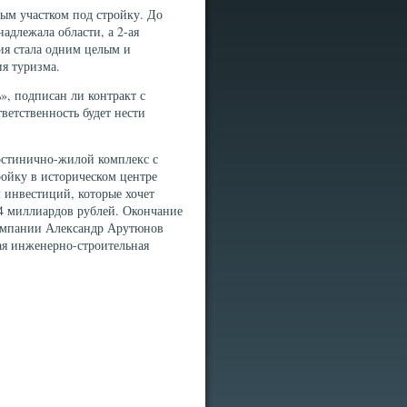
ным участком под стройку. До
надлежала области, а 2-ая
ия стала одним целым и
ия туризма.
ь», подписан ли контракт с
ветственность будет нести
гостинично-жилой комплекс с
ройку в историческом центре
 инвестиций, которые хочет
,4 миллиардов рублей. Окончание
компании Александр Арутюнов
ая инженерно-строительная