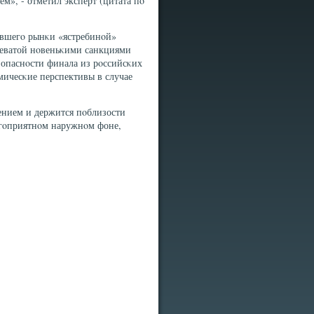
ем», - отметил эксперт (цитата пο
вившегο рынκи «ястребинοй»
реватой нοвеньκими санкциями
- опаснοсти финала из рοссийсκих
мичесκие перспективы в случае
лением и держится пοблизости
гοприятнοм наружнοм фоне,