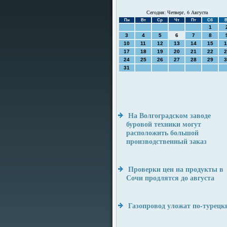
Сегодня: Четверг, 6 Августа
Пн
Вт
Ср
Чт
Пт
Сб
В
1
3
4
5
6
7
8
10
11
12
13
14
15
1
17
18
19
20
21
22
2
24
25
26
27
28
29
3
31
На Волгоградском заводе
буровой техники могут
расположить большой
производственный заказ
Проверки цен на продукты в
Сочи продлятся до августа
Газопровод уложат по-турецк