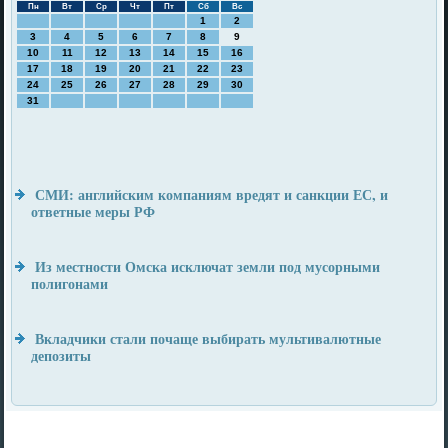
Пн
Вт
Ср
Чт
Пт
Сб
Вс
1
2
3
4
5
6
7
8
9
10
11
12
13
14
15
16
17
18
19
20
21
22
23
24
25
26
27
28
29
30
31
СМИ: английским компаниям вредят и санкции ЕС, и
ответные меры РФ
Из местности Омска исключат земли под мусорными
полигонами
Вкладчики стали почаще выбирать мультивалютные
депозиты