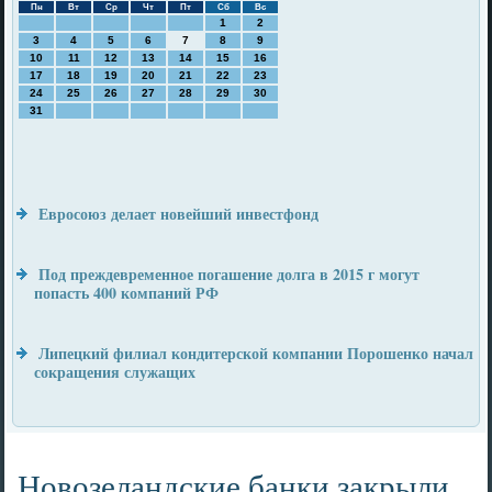
Пн
Вт
Ср
Чт
Пт
Сб
Вс
1
2
3
4
5
6
7
8
9
10
11
12
13
14
15
16
17
18
19
20
21
22
23
24
25
26
27
28
29
30
31
Евросоюз делает новейший инвестфонд
Под преждевременное погашение долга в 2015 г могут
попасть 400 компаний РФ
Липецкий филиал кондитерской компании Порошенко начал
сокращения служащих
Новозеландские банки закрыли