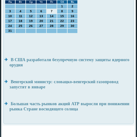
Пн
Вт
Ср
Чт
Пт
Сб
Вс
1
2
3
4
5
6
7
8
9
10
11
12
13
14
15
16
17
18
19
20
21
22
23
24
25
26
27
28
29
30
31
В США разработали безупречную систему защиты ядерного
орудия
Венгерский министр: словацко-венгерский газопровод
запустят в январе
Большая часть рынков акций АТР выросли при понижении
рынка Стране восходящего солнца