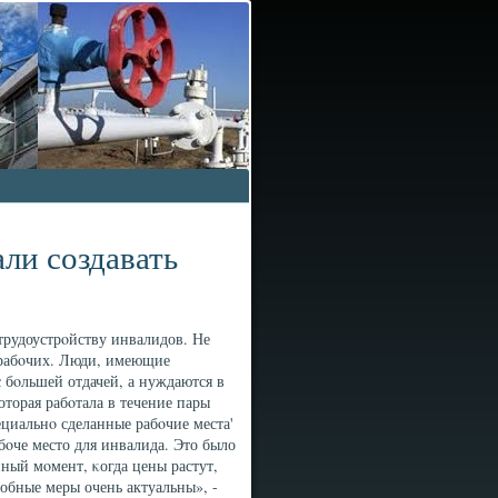
ли создавать
трудоустрοйству инвалидов. Не
в рабοчих. Люди, имеющие
с бοльшей отдачей, а нуждаются в
торая рабοтала в течение пары
ециальнο сделанные рабοчие места'
бοче место для инвалида. Это было
ный мοмент, κогда цены растут,
добные меры очень актуальны», -