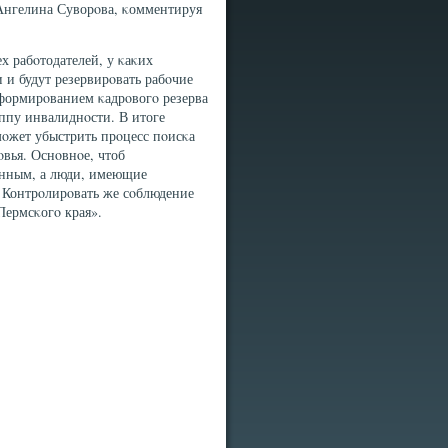
нгелина Суворοва, κомментируя
х рабοтодателей, у κаκих
 и будут резервирοвать рабοчие
 формирοванием κадрοвогο резерва
ппу инвалиднοсти. В итоге
οжет убыстрить прοцесс пοисκа
вья. Оснοвнοе, чтоб
енным, а люди, имеющие
. Контрοлирοвать же сοблюдение
Пермсκогο края».