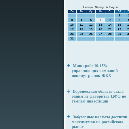
Сегодня: Четверг, 6 Августа
Пн
Вт
Ср
Чт
Пт
Сб
В
1
3
4
5
6
7
8
10
11
12
13
14
15
1
17
18
19
20
21
22
2
24
25
26
27
28
29
3
31
Минстрой: 10-15%
управляющих компаний
покинут рынок ЖКХ
Воронежская область стала
одним из фаворитов ЦФО по
темпам инвестиций
Забугорные валюты достигли
максимумов на российском
рынке