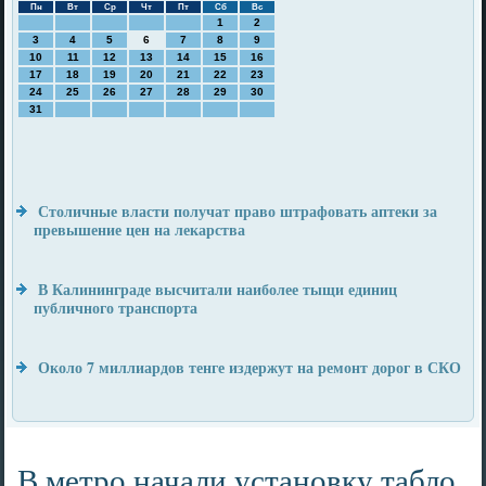
Пн
Вт
Ср
Чт
Пт
Сб
Вс
1
2
3
4
5
6
7
8
9
10
11
12
13
14
15
16
17
18
19
20
21
22
23
24
25
26
27
28
29
30
31
Столичные власти получат право штрафовать аптеки за
превышение цен на лекарства
В Калининграде высчитали наиболее тыщи единиц
публичного транспорта
Около 7 миллиардов тенге издержут на ремонт дорог в СКО
В метро начали установку табло