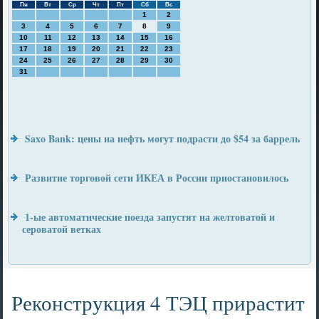
Пн
Вт
Ср
Чт
Пт
Сб
Вс
1
2
3
4
5
6
7
8
9
10
11
12
13
14
15
16
17
18
19
20
21
22
23
24
25
26
27
28
29
30
31
Saxo Bank: цены на нефть могут подрасти до $54 за баррель
Развитие торговой сети ИКЕА в России приостановилось
1-ые автоматические поезда запустят на желтоватой и
сероватой ветках
Реконструкция 4 ТЭЦ прирастит