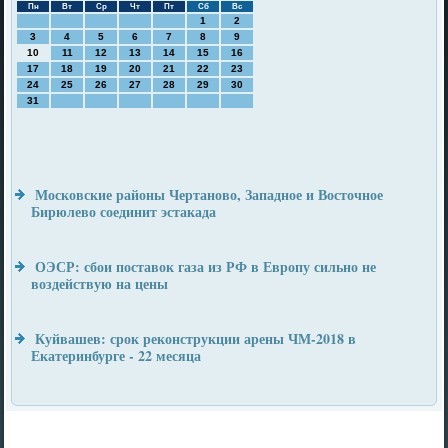
Пн
Вт
Ср
Чт
Пт
Сб
Вс
1
2
3
4
5
6
7
8
9
10
11
12
13
14
15
16
17
18
19
20
21
22
23
24
25
26
27
28
29
30
31
Московские районы Чертаново, Западное и Восточное
Бирюлево соединит эстакада
ОЭСР: сбои поставок газа из РФ в Европу сильно не
воздействую на цены
Куйвашев: срок реконструкции арены ЧМ-2018 в
Екатеринбурге - 22 месяца