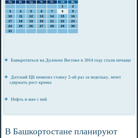
Пн
Вт
Ср
Чт
Пт
Сб
Вс
1
2
3
4
5
6
7
8
9
10
11
12
13
14
15
16
17
18
19
20
21
22
23
24
25
26
27
28
29
30
31
Банкротиться на Далеком Востоке в 2014 году стали почаще
Датский ЦБ понизил ставку 2-ой раз за недельку, хочет
сдержать рост кроны
Нефть и иже с ней
В Башкортостане планируют