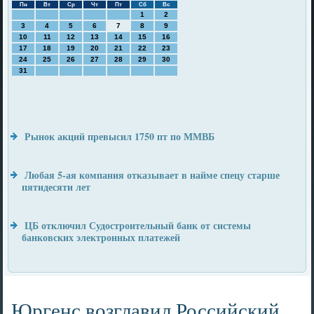
Пн
Вт
Ср
Чт
Пт
Сб
Вс
1
2
3
4
5
6
7
8
9
10
11
12
13
14
15
16
17
18
19
20
21
22
23
24
25
26
27
28
29
30
31
Рынок акций превысил 1750 пт по ММВБ
Любая 5-ая компания отказывает в найме спецу старше
пятидесяти лет
ЦБ отключил Судостроительный банк от системы
банковских электронных платежей
Юргенс возглавил Российский