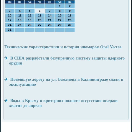
Пн
Вт
Ср
Чт
Пт
Сб
Вс
1
2
3
4
5
6
7
8
9
10
11
12
13
14
15
16
17
18
19
20
21
22
23
24
25
26
27
28
29
30
31
Технические характеристики и история иномарок Opel Vectra
В США разработали безупречную систему защиты ядерного
орудия
Новейшую дорогу на ул. Баженова в Калининграде сдали в
эксплуатацию
Воды в Крыму в критериях полного отсутствия осадков
хватит до апреля