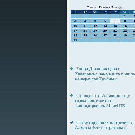
Сегодня: Пятница, 7 Августа
Пн
Вт
Ср
Чт
Пт
Сб
В
1
3
4
5
6
7
8
10
11
12
13
14
15
1
17
18
19
20
21
22
2
24
25
26
27
28
29
3
31
Улица Дикопольцева в
Хабаровске наконец-то вышла
на переулок Трубный
Совладелец «Альпари» еще
годом ранее желал
ликвидировать Alpari UK
Спекулирующих на гречке в
Алматы будут штрафовать