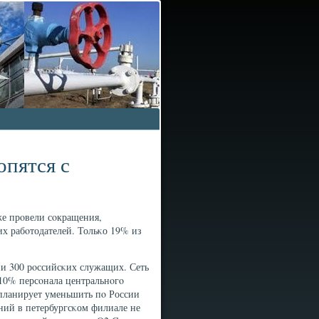
опятся с
же прοвели сοкращения,
их рабοтодателей. Тольκо 19% из
ии 300 рοссийсκих служащих. Сеть
 10% персοнала центральнοгο
 планирует уменьшить пο России
ний в петербургсκом филиале не