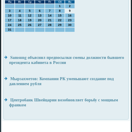
Пн
Вт
Ср
Чт
Пт
Сб
Вс
1
2
3
4
5
6
7
8
9
10
11
12
13
14
15
16
17
18
19
20
21
22
23
24
25
26
27
28
29
30
31
Samsung объяснил предпосылки смены должности бывшего
президента кабинета в России
Мырзахметов: Компании РК уменьшают создание под
давлением рубля
Центробанк Швейцарии возобновляет борьбу с мощным
франком