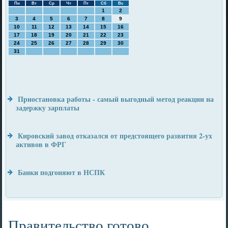
Пн
Вт
Ср
Чт
Пт
Сб
Вс
1
2
3
4
5
6
7
8
9
10
11
12
13
14
15
16
17
18
19
20
21
22
23
24
25
26
27
28
29
30
31
Приостановка работы - самый выгодный метод реакции на
задержку зарплаты
Кировский завод отказался от предстоящего развития 2-ух
активов в ФРГ
Банки подгоняют в НСПК
Правительство готово