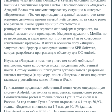
закончила устанавливать «Яндекс» в качестве основной поисковой
машины в российской версии Firefox. Основоположник «Яндекса»
Аркадий Волож так откомментировал эту ситуацию в интервью
«Ведомостям»: «То, что происходит на данный момент,- это такое
огромное движение против сетевой нейтральности, за какую ранее
все ратовали. Ранее царил принцип открытости и
равноудаленности всех сервисов от платформ и устройств, на
данный момент это в прошедшем. Мы долго дружили с Mozilla, но
ее перекупили, и стало понятно, что нам не уйти от сотворения
собственного браузера». В итоге в осеннюю пору «Яндекс»
запустил свой браузер и заполучил компанию SPB Software,
которая разработала программную оболочку для ОС Android.
Неувязка «Яндекса» в том, что у него нет своей мобильной
платформы, через которую он может продвигать собственный
поиск. Потому компании приходится договариваться с разрабами
таковых платформ (к примеру, поиск «Яндекса» с неких пор стоит
главным у российских хозяев iPhone и iPad).
Гугл активно продвигает собственный поиск через операционную
систему Android, чья толика на всех рынках неприклонно растет.
Соответственно растет и толика поиска Гугл, в том числе и в
России. За год толика Гугл в России выросла на 4,1 пт до 30,9%,
толика «Яндекса» снизилась на 1,7 п.п. до 60,1% (данные
Liveinternet за октябрь 2014 г.). На изменение толика влияет