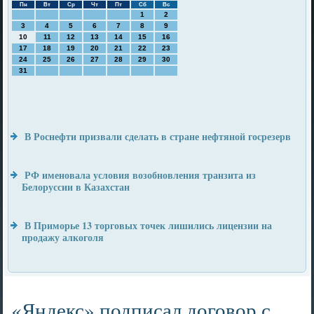
Пн
Вт
Ср
Чт
Пт
Сб
Вс
1
2
3
4
5
6
7
8
9
10
11
12
13
14
15
16
17
18
19
20
21
22
23
24
25
26
27
28
29
30
31
В Роснефти призвали сделать в стране нефтяной госрезерв
РФ именовала условия возобновления транзита из
Белоруссии в Казахстан
В Приморье 13 торговых точек лишились лицензии на
продажу алкоголя
«Яндекс» подписал договор с