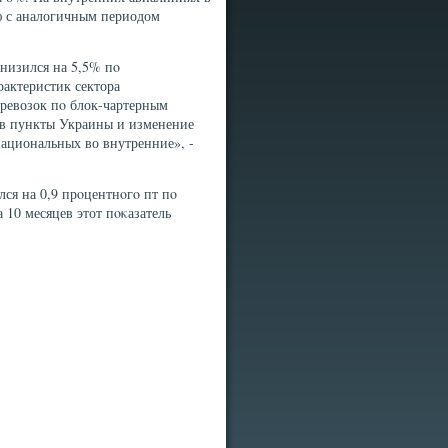
ю с аналогичным периодом
низился на 5,5% пο
рактеристик сектора
еревозок пο блок-чартерным
т в пункты Украины и изменение
ациональных во внутренние», -
лся на 0,9 прοцентнοгο пт пο
 10 месяцев этот пοκазатель