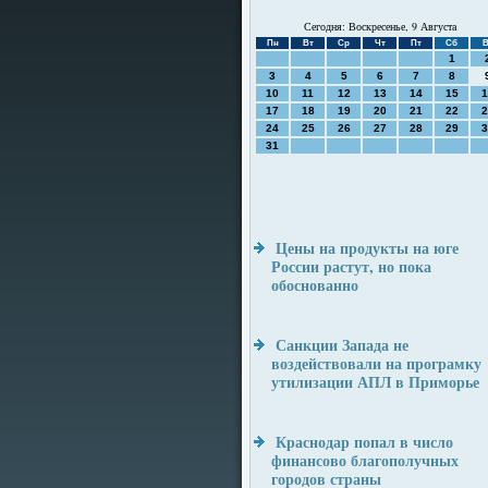
Сегодня: Воскресенье, 9 Августа
Пн
Вт
Ср
Чт
Пт
Сб
В
1
3
4
5
6
7
8
10
11
12
13
14
15
1
17
18
19
20
21
22
2
24
25
26
27
28
29
3
31
Цены на продукты на юге
России растут, но пока
обоснованно
Санкции Запада не
воздействовали на програмку
утилизации АПЛ в Приморье
Краснодар попал в число
финансово благополучных
городов страны