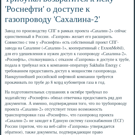
'Роснефти' о доступе к
газопроводу 'Сахалина-2'
Завод по производству СПГ в рамках проекта «Сахалин-2» сейчас
единственный в России. «Газпром» желает его расширить.
Совместно с тем у «Роснефти» есть собственный проект СПГ-
завода на Сахалине («Сахалин-1», кооперативный с ExxonMobil),
для его удешевления и нужен доступ к газопроводу «Сахалина-2».
«Роснефть», столкнувшись с отказом «Газпрома» в доступе к трубе,
подала в трибунал иск к компании-оператору Sakhalin Energy с
требованием предоставить доступ к мощностям газопровода.
Наикрупнейшей российской нефтяной компании требуется
прокачивать по трубе до 8 млрд кубометров газа в год.
На подготовительных слушаниях в октябре трибунал по
ходатайству «Роснефти» обязал ответчика предоставить ряд доп
документов. А именно, подтверждения того, что по трубопроводу
проекта «Сахалин-2» отсутствует техно возможность
транспортировки газа «Роснефти», что газопровод проекта
«Сахалин-2» не заходит в Единую систему газоснабжения (ЕСГ)
России (притом, что на веб-сайте «Газпрома» утверждается
обратное), также документы, подтверждающие право