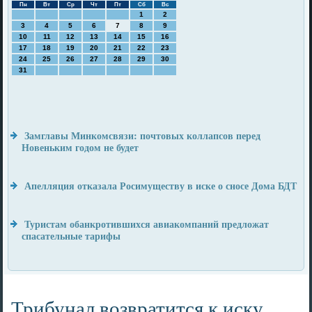
Пн
Вт
Ср
Чт
Пт
Сб
Вс
1
2
3
4
5
6
7
8
9
10
11
12
13
14
15
16
17
18
19
20
21
22
23
24
25
26
27
28
29
30
31
Замглавы Минкомсвязи: почтовых коллапсов перед
Новеньким годом не будет
Апелляция отказала Росимуществу в иске о сносе Дома БДТ
Туристам обанкротившихся авиакомпаний предложат
спасательные тарифы
Трибунал возвратится к иску