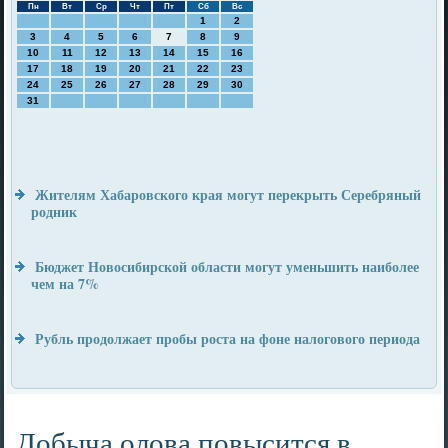
Пн
Вт
Ср
Чт
Пт
Сб
Вс
1
2
3
4
5
6
7
8
9
10
11
12
13
14
15
16
17
18
19
20
21
22
23
24
25
26
27
28
29
30
31
Жителям Хабаровского края могут перекрыть Серебряный
родник
Бюджет Новосибирской области могут уменьшить наиболее
чем на 7%
Рубль продолжает пробы роста на фоне налогового периода
Добыча олова повысится в