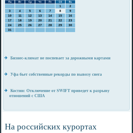
Пн
Вт
Ср
Чт
Пт
Сб
Вс
1
2
3
4
5
6
7
8
9
10
11
12
13
14
15
16
17
18
19
20
21
22
23
24
25
26
27
28
29
30
31
Бизнес-климат не поспевает за дорожными картами
Уфа бьет собственные рекорды по вывозу снега
Костин: Отключение от SWIFT приведет к разрыву
отношений с США
На российских курортах