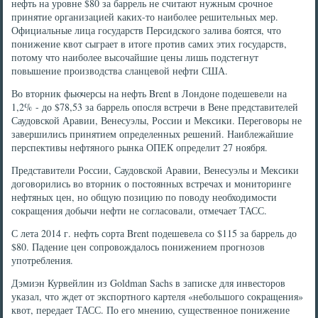
нефть на уровне $80 за баррель не считают нужным срочное
принятие организацией каких-то наиболее решительных мер.
Официальные лица государств Персидского залива боятся, что
понижение квот сыграет в итоге против самих этих государств,
потому что наиболее высочайшие цены лишь подстегнут
повышение производства сланцевой нефти США.
Во вторник фьючерсы на нефть Brent в Лондоне подешевели на
1,2% - до $78,53 за баррель опосля встречи в Вене представителей
Саудовской Аравии, Венесуэлы, России и Мексики. Переговоры не
завершились принятием определенных решений. Наиблежайшие
перспективы нефтяного рынка ОПЕК определит 27 ноября.
Представители России, Саудовской Аравии, Венесуэлы и Мексики
договорились во вторник о постоянных встречах и мониторинге
нефтяных цен, но общую позицию по поводу необходимости
сокращения добычи нефти не согласовали, отмечает ТАСС.
С лета 2014 г. нефть сорта Brent подешевела со $115 за баррель до
$80. Падение цен сопровождалось понижением прогнозов
употребления.
Дэмиэн Курвейлин из Goldman Sachs в записке для инвесторов
указал, что ждет от экспортного картеля «небольшого сокращения»
квот, передает ТАСС. По его мнению, существенное понижение