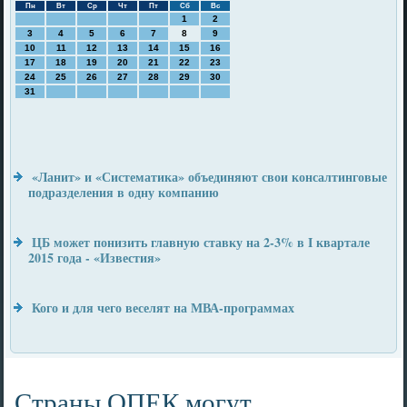
Пн
Вт
Ср
Чт
Пт
Сб
Вс
1
2
3
4
5
6
7
8
9
10
11
12
13
14
15
16
17
18
19
20
21
22
23
24
25
26
27
28
29
30
31
«Ланит» и «Систематика» объединяют свои консалтинговые
подразделения в одну компанию
ЦБ может понизить главную ставку на 2-3% в I квартале
2015 года - «Известия»
Кого и для чего веселят на МВА-программах
Страны ОПЕК могут