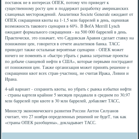
поставок не в интересах ОПЕК, потому что приведет к
существенному росту цен и поддержит разработку американских
сланцевых месторождений. Аналитики Societe Generale ожидают от
ОПЕК сокращения квоты на 1-1,5 млн баррелей в день, оценивая
возможность такового сценария в 60%. В BofA Merrill Lynch
ожидают формального сокращения - на 500 000 баррелей в день.
Практически, это означает, что Саудовская Аравия сделает ставку на
понижение цен, говорится в отчете аналитиков банка. ТАСС
приводит также остальные вероятные сценарии - ОПЕК может
ничего не поменять и «быстро убрать с рынка затратные проекты
по добыче сланцевой нефти в США», которые первыми пострадают
от понижения цен. Также организация может принять решение о
сокращении квот всех стран-участниц, не считая Ирака, Ливии и
Ирана.
4-ый вариант - сохранить квоты, но убрать с рынка избытки нефти
- страны картеля крайние 5 месяцев продавали в среднем по 30,97
млн баррелей при квоте в 30 млн баррелей, добавляет ТАСС,
Министр экономического развития России Антон Силуанов
считает, что 27 ноября определенных решений не будеТ, так как
«страны ОПЕК разобщены», докладывает ТАСС.