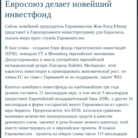
Евросоюз делает новейший
инвестфонд
Сейчас новейший председатель Еврокомиссии Жан-Клод Юнкер
представит в Европарламенте инвестпрограмму для Евросоюза,
сказала вчера пресс-служба Еврокомиссии.
В базе плана - создание Евро фонда стратегических инвестиций
(EFSI), поведали FT и Bloomberg европейские чиновники.
Дискуссировалась и мысль употреблять европейский
антикризисный резерв (European Stability Mechanism), чтоб
нарастить инвестиции и провоцировать экономический рост, но
члены ЕС во главе с Германией ее не поддержали, пишет WSJ.
Капитал новейшего инвестфонда на наиблежайшие три года
должен составить 21 миллиардов евро, в том числе 5 миллиардов
предоставит Европейский вкладывательный банк (EIB), а другие 16
миллиардов в форме госгарантий внесет Еврокомиссия из одного
евро бюджета. Предполагается, что EFSI, используя сравнимо
маленькое количество муниципальных средств в качестве
денежного плеча, завлечет в разы больше личного капитала, чтоб
вместе инвестировать их в европейские проекты. В планах
Еврокомиссии - проекты на общую сумму около 315 миллиардов