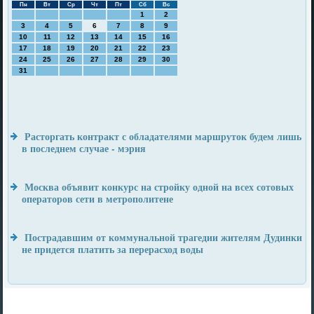
Пн
Вт
Ср
Чт
Пт
Сб
Вс
1
2
3
4
5
6
7
8
9
10
11
12
13
14
15
16
17
18
19
20
21
22
23
24
25
26
27
28
29
30
31
Расторгать контракт с обладателями маршруток будем лишь
в последнем случае - мэрия
Москва объявит конкурс на стройку одной на всех сотовых
операторов сети в метрополитене
Пострадавшим от коммунальной трагедии жителям Дудинки
не придется платить за перерасход воды