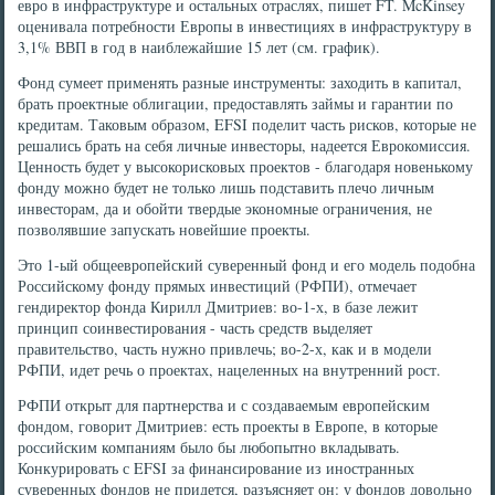
евро в инфраструктуре и остальных отраслях, пишет FT. McKinsey
оценивала потребности Европы в инвестициях в инфраструктуру в
3,1% ВВП в год в наиблежайшие 15 лет (см. график).
Фонд сумеет применять разные инструменты: заходить в капитал,
брать проектные облигации, предоставлять займы и гарантии по
кредитам. Таковым образом, EFSI поделит часть рисков, которые не
решались брать на себя личные инвесторы, надеется Еврокомиссия.
Ценность будет у высокорисковых проектов - благодаря новенькому
фонду можно будет не только лишь подставить плечо личным
инвесторам, да и обойти твердые экономные ограничения, не
позволявшие запускать новейшие проекты.
Это 1-ый общеевропейский суверенный фонд и его модель подобна
Российскому фонду прямых инвестиций (РФПИ), отмечает
гендиректор фонда Кирилл Дмитриев: во-1-х, в базе лежит
принцип соинвестирования - часть средств выделяет
правительство, часть нужно привлечь; во-2-х, как и в модели
РФПИ, идет речь о проектах, нацеленных на внутренний рост.
РФПИ открыт для партнерства и с создаваемым европейским
фондом, говорит Дмитриев: есть проекты в Европе, в которые
российским компаниям было бы любопытно вкладывать.
Конкурировать с EFSI за финансирование из иностранных
суверенных фондов не придется, разъясняет он: у фондов довольно