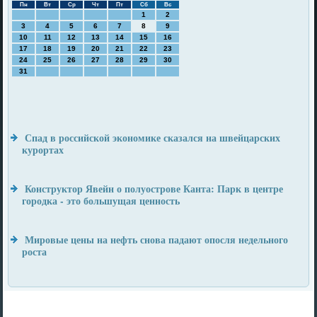
Пн
Вт
Ср
Чт
Пт
Сб
Вс
1
2
3
4
5
6
7
8
9
10
11
12
13
14
15
16
17
18
19
20
21
22
23
24
25
26
27
28
29
30
31
Спад в российской экономике сказался на швейцарских
курортах
Конструктор Явейн о полуострове Канта: Парк в центре
городка - это большущая ценность
Мировые цены на нефть снова падают опосля недельного
роста