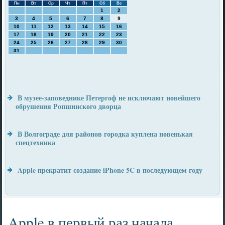
Пн
Вт
Ср
Чт
Пт
Сб
Вс
1
2
3
4
5
6
7
8
9
10
11
12
13
14
15
16
17
18
19
20
21
22
23
24
25
26
27
28
29
30
31
В музее-заповеднике Петергоф не исключают новейшего
обрушения Ропшинского дворца
В Волгограде для районов городка куплена новенькая
спецтехника
Apple прекратит создание iPhone 5C в последующем году
Apple в первый раз начала