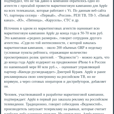
подтвердил, что не так давно к компании обратилось одно из
агентств с просьбой провести маркетинговую кампанию для Apple
на всех телеканалах, которые работают с Vi. По данным веб-сайта
Vi, партнеры селлера - «Первый», «Россия», РЕН ТВ, ТВ-3, «Пятый
канал», «Ю», «Пятница», «Карусель», CTC и др.
Источник в одном из маркетинговых агентств оценивает всю
маркетинговую кампанию Apple до конца года в 50-70 млн руб.
Это кампания «средних размеров», говорит сотрудник другого
агентства. «Судя по той интенсивности, с которой началась
маркетинговая кампания, - около 200 обычных GRP в недельку
(условные пункты рейтинга, отражающие количество
просмотревших ролик зрителей. - “Ведомости”) - можно ждать, что
до конца года Apple издержит на продвижение iPhone 6 в России
по наименьшей мере 80 млн руб.», - оценивает управляющий
партнер «Квенди русмедиааудит» Дмитрий Кураев. Apple и ранее
рекламировала свою электронику на российском ТВ, но не
впрямую, а через сотовых операторов и дистрибуторов, добавляет
он.
Человек, участвовавший в разработке маркетинговой кампании,
подтверждает: Apple в первый раз заказала рекламу на российском
телевидении. Традиционно, говорит собеседник «Ведомостей»,
производитель запускает телерекламу на рынках, которые считает
наиболее либо наименее зрелыми. Не считая того, Apple решила