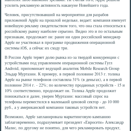
усилить рекламную активность накануне Новейшего года.
Человек, присутствовавший на мероприятии для разрабов
приложений Apple на прошлой недельке, ведает: компания именует
новейшую рекламу свидетельством того, что она стала относиться к
российскому рынку наиболее серьезно. Видно это и по остальным
признакам, продолжает он: ранее ни один российский менеджер
Apple не участвовал в програмке продвижения операционной
системы iOS, а сейчас их сходу три.
В России Apple теряет долю рынка из-за твердой конкуренции с
устройствами под управлением операционной системы Гугл
Android, припоминает ведущий аналитик Mobile Research Group
Эльдар Муртазин. К примеру, в первой половине 2013 г. толика
Apple на рынке телефонов составляла 31% (в деньгах), а в первой
половине 2014 г. - 22%; по количеству проданных устройств - 15 и
10% соответственно, продолжает он. Толика Apple продолжит
понижаться и далее, уверен Муртазин: массовый спрос на
телефоны переместился в маленький ценовой сектор - до 10 000
руб., а у американской компании таковых устройств нет.
Возможно, Apple запланировала маркетинговую кампанию
заблаговременно, подразумевает президент «Евросети» Александр
Малис, по другому не понятно, для чего рекламировать продукт,