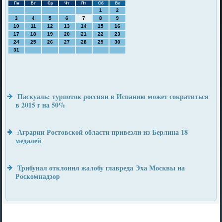
Пн
Вт
Ср
Чт
Пт
Сб
Вс
1
2
3
4
5
6
7
8
9
10
11
12
13
14
15
16
17
18
19
20
21
22
23
24
25
26
27
28
29
30
31
Паскуаль: турпоток россиян в Испанию может сократиться
в 2015 г на 50%
Аграрии Ростовской области привезли из Берлина 18
медалей
Трибунал отклонил жалобу главреда Эха Москвы на
Роскомнадзор