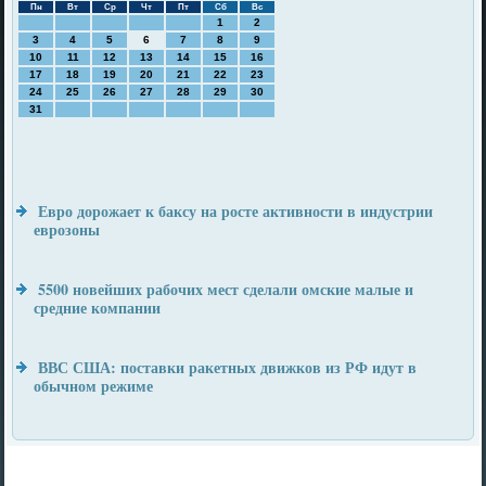
Пн
Вт
Ср
Чт
Пт
Сб
Вс
1
2
3
4
5
6
7
8
9
10
11
12
13
14
15
16
17
18
19
20
21
22
23
24
25
26
27
28
29
30
31
Евро дорожает к баксу на росте активности в индустрии
еврозоны
5500 новейших рабочих мест сделали омские малые и
средние компании
ВВС США: поставки ракетных движков из РФ идут в
обычном режиме