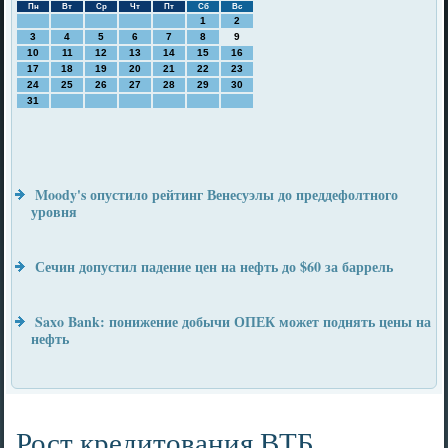
Пн
Вт
Ср
Чт
Пт
Сб
Вс
1
2
3
4
5
6
7
8
9
10
11
12
13
14
15
16
17
18
19
20
21
22
23
24
25
26
27
28
29
30
31
Moody's опустило рейтинг Венесуэлы до преддефолтного
уровня
Сечин допустил падение цен на нефть до $60 за баррель
Saxo Bank: понижение добычи ОПЕК может поднять цены на
нефть
Рост кредитования ВТБ