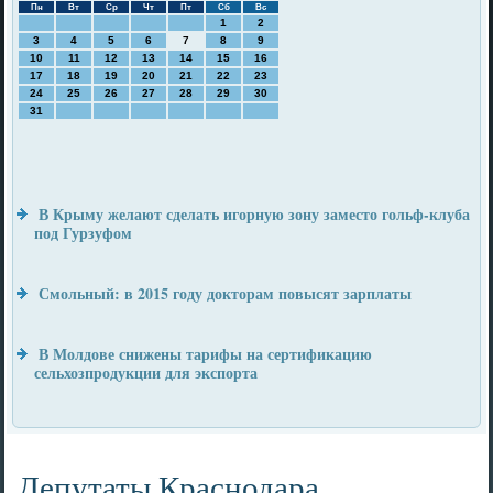
Пн
Вт
Ср
Чт
Пт
Сб
Вс
1
2
3
4
5
6
7
8
9
10
11
12
13
14
15
16
17
18
19
20
21
22
23
24
25
26
27
28
29
30
31
В Крыму желают сделать игорную зону заместо гольф-клуба
под Гурзуфом
Смольный: в 2015 году докторам повысят зарплаты
В Молдове снижены тарифы на сертификацию
сельхозпродукции для экспорта
Депутаты Краснодара