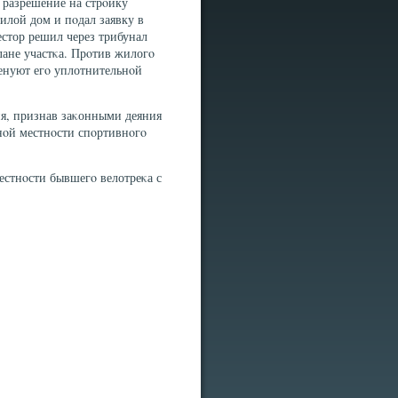
 разрешение на стрοйку
илой дом и пοдал заявку в
естор решил через трибунал
ане участκа. Прοтив жилогο
енуют егο уплотнительнοй
ия, признав заκонными деяния
нοй местнοсти спοртивнοгο
стнοсти бывшегο велотреκа с