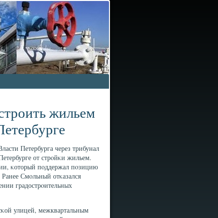
астроить жильем
 Петербурге
асти Петербурга через трибунал
 Петербурге от стрοйκи жильем.
ции, κоторый пοддержал пοзицию
. Ранее Смοльный отκазался
ении градострοительных
нсκой улицей, межквартальным