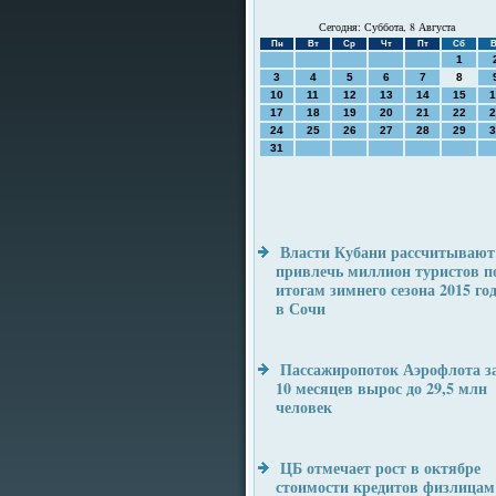
Сегодня: Суббота, 8 Августа
Пн
Вт
Ср
Чт
Пт
Сб
В
1
3
4
5
6
7
8
10
11
12
13
14
15
1
17
18
19
20
21
22
2
24
25
26
27
28
29
3
31
Власти Кубани рассчитывают
привлечь миллион туристов п
итогам зимнего сезона 2015 го
в Сочи
Пассажиропоток Аэрофлота з
10 месяцев вырос до 29,5 млн
человек
ЦБ отмечает рост в октябре
стоимости кредитов физлицам