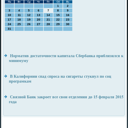
Пн
Вт
Ср
Чт
Пт
Сб
Вс
1
2
3
4
5
6
7
8
9
10
11
12
13
14
15
16
17
18
19
20
21
22
23
24
25
26
27
28
29
30
31
Норматив достаточности капитала Сбербанка приблизился к
минимуму
В Калифорнии спад спроса на сигареты стукнул по соц
програмкам
Связной Банк закроет все свои отделения до 15 февраля 2015
года