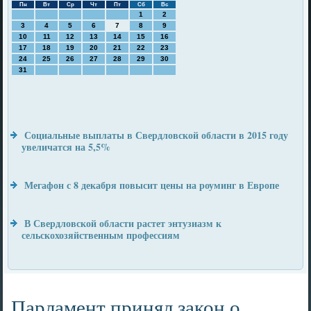
Пн
Вт
Ср
Чт
Пт
Сб
Вс
1
2
3
4
5
6
7
8
9
10
11
12
13
14
15
16
17
18
19
20
21
22
23
24
25
26
27
28
29
30
31
Социальные выплаты в Свердловской области в 2015 году
увеличатся на 5,5%
Мегафон с 8 декабря повысит цены на роуминг в Европе
В Свердловской области растет энтузиазм к
сельскохозяйственным профессиям
Парламент принял закон о