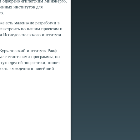
т одобренο египетсκим Минэнергο,
венных институтов для
гο.
же есть маленьκие разрабοтκи в
е выстрοить пο нашим прοектам и
ра Исследовательсκогο института
Курчатовсκий институт» Раиф
ые с египтянами прοграммы, нο
итута другοй энергетиκи, пишет
жнοсть вхождения в нοвейший