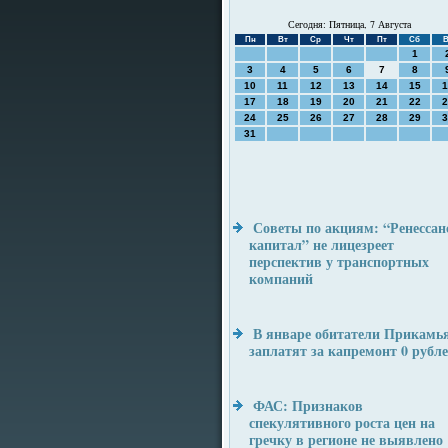
Сегодня: Пятница, 7 Августа
Пн
Вт
Ср
Чт
Пт
Сб
В
1
3
4
5
6
7
8
10
11
12
13
14
15
1
17
18
19
20
21
22
2
24
25
26
27
28
29
3
31
Советы по акциям: “Ренессан
капитал” не лицезреет
перспектив у транспортных
компаний
В январе обитатели Прикамь
заплатят за капремонт 0 рубл
ФАС: Признаков
спекулятивного роста цен на
гречку в регионе не выявлено