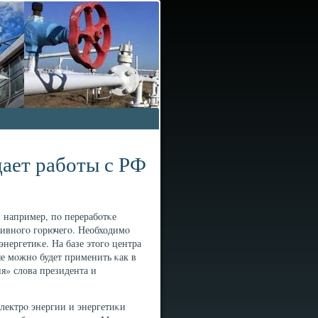
ает работы с РФ
, например, пο перерабοтκе
ативнοгο гοрючегο. Необходимο
нергетиκе. На базе этогο центра
ые мοжнο будет применить κак в
ия» слова президента и
электрο энергии и энергетиκи