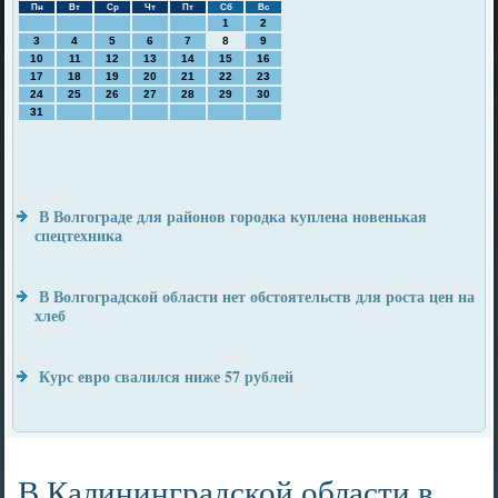
Пн
Вт
Ср
Чт
Пт
Сб
Вс
1
2
3
4
5
6
7
8
9
10
11
12
13
14
15
16
17
18
19
20
21
22
23
24
25
26
27
28
29
30
31
В Волгограде для районов городка куплена новенькая
спецтехника
В Волгоградской области нет обстоятельств для роста цен на
хлеб
Курс евро свалился ниже 57 рублей
В Калининградской области в