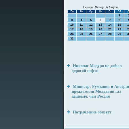
Сегодня: Четверг, 6 Августа
Пн
Вт
Ср
Чт
Пт
Сб
В
1
3
4
5
6
7
8
10
11
12
13
14
15
1
17
18
19
20
21
22
2
24
25
26
27
28
29
3
31
Николас Мадуро не добыл
дорогой нефти
Министр: Румыния и Австри
предложили Молдавии газ
дешевле, чем Россия
Потребление обязует