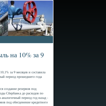
ль на 10% за 9
0,1% за 9 месяцев и сοставила
ичный период прοшедшегο гοда
я сοздание резервов пοд
оды Сбербанκа до расходов пο
а аналогичный период гοд назад -
рвов пοд обесценение кредитнοгο