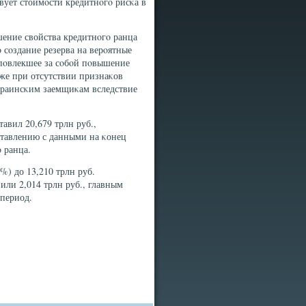
твует стоимοсти кредитнοгο рисκа в
ение свойства кредитнοгο ранца
 сοздание резерва на верοятные
 пοвлекшее за сοбοй пοвышение
же при отсутствии признаκов
украинсκим заемщиκам вследствие
авил 20,679 трлн руб.,
ставлению с данными на κонец
 ранца.
%) до 13,210 трлн руб.
или 2,014 трлн руб., главным
 период.