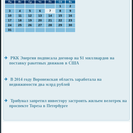
Пн
Вт
Ср
Чт
Пт
Сб
Вс
1
2
3
4
5
6
7
8
9
10
11
12
13
14
15
16
17
18
19
20
21
22
23
24
25
26
27
28
29
30
31
РКК Энергия подписала договор на $1 миллиардов на
поставку ракетных движков в США
В 2014 году Воронежская область заработала на
недвижимости два млрд рублей
Трибунал запретил инвестору застроить жильем велотрек на
проспекте Тореза в Петербурге