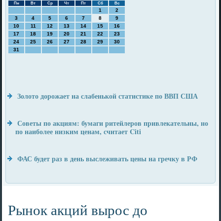
Пн
Вт
Ср
Чт
Пт
Сб
Вс
1
2
3
4
5
6
7
8
9
10
11
12
13
14
15
16
17
18
19
20
21
22
23
24
25
26
27
28
29
30
31
Золото дорожает на слабенькой статистике по ВВП США
Советы по акциям: бумаги ритейлеров привлекательны, но
по наиболее низким ценам, считает Citi
ФАС будет раз в день выслеживать цены на гречку в РФ
Рынок акций вырос до