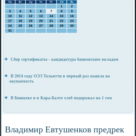
Пн
Вт
Ср
Чт
Пт
Сб
Вс
1
2
3
4
5
6
7
8
9
10
11
12
13
14
15
16
17
18
19
20
21
22
23
24
25
26
27
28
29
30
31
Сбер сертификаты - кандидатура банковским вкладам
В 2014 году ОЭЗ Тольятти в первый раз вышла на
окупаемость
В Бишкеке и в Кара-Балте хлеб подорожал на 1 сом
Владимир Евтушенков предрек