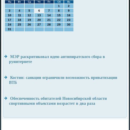
Пн
Вт
Ср
Чт
Пт
Сб
Вс
1
2
3
4
5
6
7
8
9
10
11
12
13
14
15
16
17
18
19
20
21
22
23
24
25
26
27
28
29
30
31
МЭР раскритиковал идею антипиратского сбора в
руинтернете
Костин: санкции ограничили возможность приватизации
ВТБ
Обеспеченность обитателей Новосибирской области
спортивными объектами возрастет в два раза