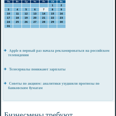
Пн
Вт
Ср
Чт
Пт
Сб
Вс
1
2
3
4
5
6
7
8
9
10
11
12
13
14
15
16
17
18
19
20
21
22
23
24
25
26
27
28
29
30
31
Apple в первый раз начала рекламироваться на российском
телевидении
Телесериалы понижают зарплаты
Советы по акциям: аналитики ухудшили прогнозы по
банковским бумагам
Бизнесмены требуют