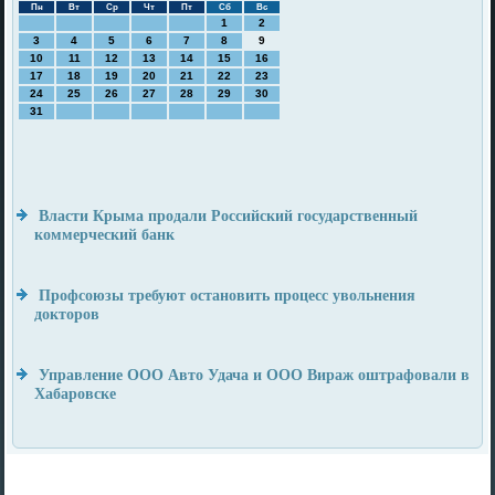
Пн
Вт
Ср
Чт
Пт
Сб
Вс
1
2
3
4
5
6
7
8
9
10
11
12
13
14
15
16
17
18
19
20
21
22
23
24
25
26
27
28
29
30
31
Власти Крыма продали Российский государственный
коммерческий банк
Профсоюзы требуют остановить процесс увольнения
докторов
Управление ООО Авто Удача и ООО Вираж оштрафовали в
Хабаровске