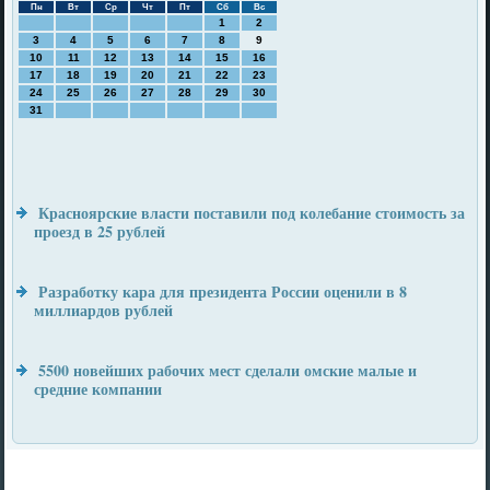
Пн
Вт
Ср
Чт
Пт
Сб
Вс
1
2
3
4
5
6
7
8
9
10
11
12
13
14
15
16
17
18
19
20
21
22
23
24
25
26
27
28
29
30
31
Красноярские власти поставили под колебание стоимость за
проезд в 25 рублей
Разработку кара для президента России оценили в 8
миллиардов рублей
5500 новейших рабочих мест сделали омские малые и
средние компании