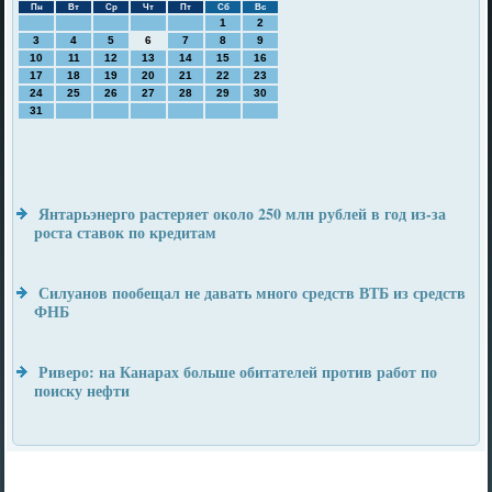
Пн
Вт
Ср
Чт
Пт
Сб
Вс
1
2
3
4
5
6
7
8
9
10
11
12
13
14
15
16
17
18
19
20
21
22
23
24
25
26
27
28
29
30
31
Янтарьэнерго растеряет около 250 млн рублей в год из-за
роста ставок по кредитам
Силуанов пообещал не давать много средств ВТБ из средств
ФНБ
Риверо: на Канарах больше обитателей против работ по
поиску нефти