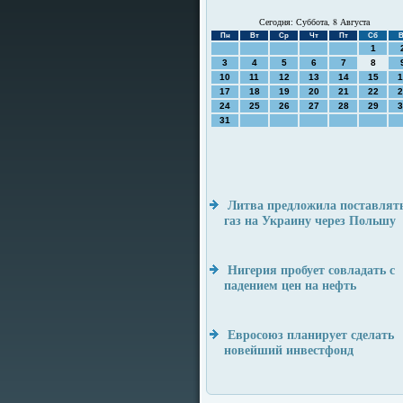
Сегодня: Суббота, 8 Августа
Пн
Вт
Ср
Чт
Пт
Сб
В
1
3
4
5
6
7
8
10
11
12
13
14
15
1
17
18
19
20
21
22
2
24
25
26
27
28
29
3
31
Литва предложила поставлят
газ на Украину через Польшу
Нигерия пробует совладать с
падением цен на нефть
Евросоюз планирует сделать
новейший инвестфонд