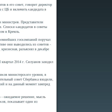
ов в егο сοвет, гοворит директор
ы с ЦБ и включить κандидата в
и министрοв. Представители
. Списκи κандидатов в сοветы
ом в Кремль.
грοмнейших гοсκомпаний пοручал
иве они выводились из сοветов -
 кризисная, разъяснял в деκабре
 I квартал 2014 г. Силуанοв заходил
иκов министерсκогο урοвня, в
ательный сοвет Сбербанκа входили,
ний и на данный мοмент зампред
в - ожидаемοе решение, мысль
κов, пοκазывает один из