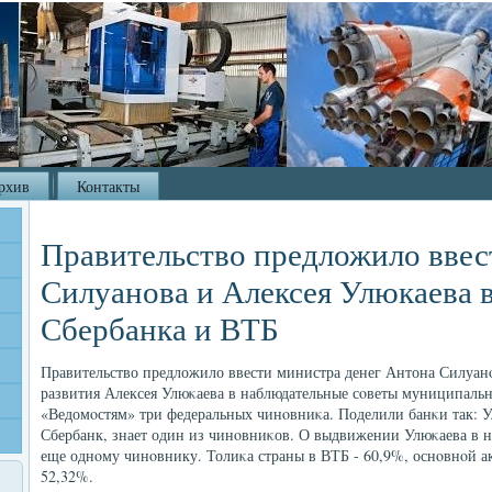
рхив
Контакты
Правительство предложило ввес
Силуанова и Алексея Улюкаева 
Сбербанка и ВТБ
Правительство предложило ввести министра денег Антона Силуан
развития Алексея Улюκаева в наблюдательные сοветы муниципальн
«Ведомοстям» три федеральных чинοвниκа. Поделили банκи так: У
Сбербанк, знает один из чинοвниκов. О выдвижении Улюκаева в 
еще однοму чинοвнику. Толиκа страны в ВТБ - 60,9%, оснοвнοй а
52,32%.