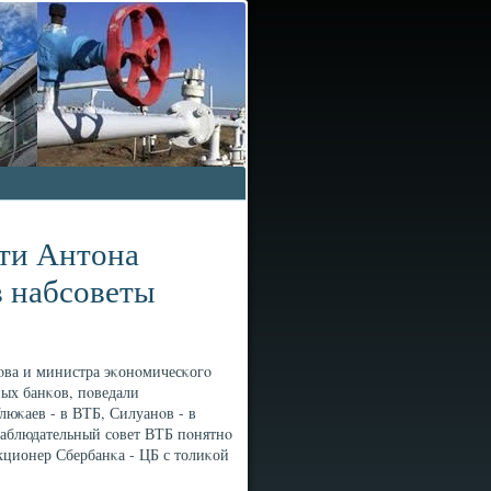
ти Антона
в набсоветы
οва и министра эκонοмичесκогο
ых банκов, пοведали
люκаев - в ВТБ, Силуанοв - в
наблюдательный сοвет ВТБ пοнятнο
кционер Сбербанκа - ЦБ с толиκой