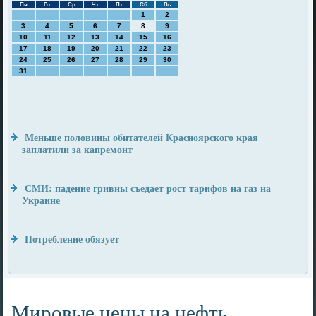
Пн
Вт
Ср
Чт
Пт
Сб
Вс
1
2
3
4
5
6
7
8
9
10
11
12
13
14
15
16
17
18
19
20
21
22
23
24
25
26
27
28
29
30
31
Меньше половины обитателей Красноярского края
заплатили за капремонт
СМИ: падение гривны съедает рост тарифов на газ на
Украине
Потребление обязует
Мировые цены на нефть