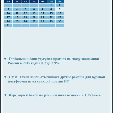
Пн
Вт
Ср
Чт
Пт
Сб
Вс
1
2
3
4
5
6
7
8
9
10
11
12
13
14
15
16
17
18
19
20
21
22
23
24
25
26
27
28
29
30
31
Глобальный банк усугубил прогноз по спаду экономики
России в 2015 году с 0,7 до 2,9%
СМИ: Exxon Mobil отыскивает другие районы для буровой
платформы из-за санкций против РФ
Курс евро к баксу погрузился ниже отметки в 1,15 бакса